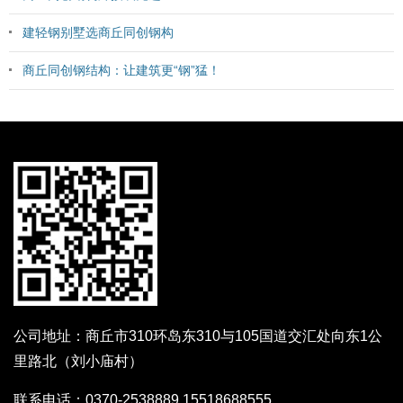
建轻钢别墅选商丘同创钢构
商丘同创钢结构：让建筑更“钢”猛！
公司地址：商丘市310环岛东310与105国道交汇处向东1公
里路北（刘小庙村）
联系电话：0370-2538889 15518688555